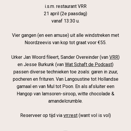
i.s.m. restaurant VRR
21 april (2e paasdag)
vanaf 13:30 u.
Vier gangen (en een amuse) uit alle windstreken met
Noordzeevis van kop tot graat voor €55.
Urker Jan Woord fileert, Sander Overeinder (van
VRR
)
en Jesse Burkunk (van
Wat Schaft de Podcast
)
passen diverse technieken toe zoals: garen in zuur,
pocheren en frituren. Van Langoustine tot Hollandse
garnaal en van Mul tot Poon. En als afsluiter een
Hangop van lamsoren-siroop, witte chocolade &
amandelcrumble.
Reserveer op tijd via
vrr.rest
(want vol is vol)